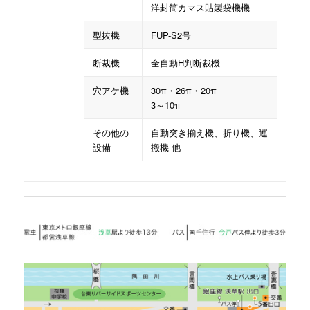
洋封筒カマス貼製袋機機
型抜機
FUP-S2号
断裁機
全自動H判断裁機
穴アケ機
30π・26π・20π
3～10π
その他の
自動突き揃え機、折り機、運
設備
搬機 他