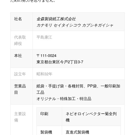
社名
金森製袋紙工株式会社
カナモリ セイタイシコウ カブシキガイシャ
代表取
平島康江
締役
本社
〒111-0024
東京都台東区今戸2丁目3-7
設立年
昭和32年
営業品
紙袋・手提げ袋・各種封筒、PP袋、一般印刷加
目
工品
オリジナル・特殊加工・特注品
主要設
印刷
ネビオロインベクター菊全判
備
機
製袋機
直進式製袋機