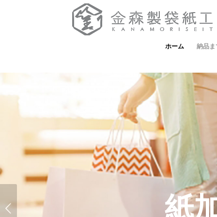
ホーム
納品ま
金森製袋