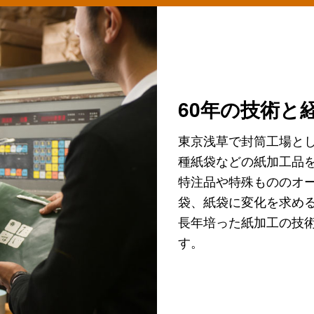
60年の技術と
東京浅草で封筒工場とし
種紙袋などの紙加工品
特注品や特殊もののオ
袋、紙袋に変化を求め
長年培った紙加工の技
す。